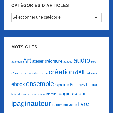
CATÉGORIES D’ARTICLES
Catégories
d’articles
MOTS CLÉS
audio
Art
atelier d'écriture
abandon
attaque
blog
création
défi
conte
Concours
détresse
conseils
ensemble
ebook
humour
Femmes
exposition
ipaginacoeur
interdits
hôtel
illustratrice
innovation
ipaginauteur
livre
La dernière vague