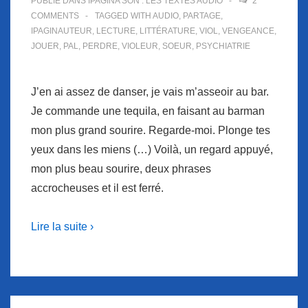
PUBLIÉ DANS
IPAGINA'SON : LES TEXTES AUDIO
2
COMMENTS
TAGGED WITH
AUDIO
,
PARTAGE
,
IPAGINAUTEUR
,
LECTURE
,
LITTÉRATURE
,
VIOL
,
VENGEANCE
,
JOUER
,
PAL
,
PERDRE
,
VIOLEUR
,
SOEUR
,
PSYCHIATRIE
J’en ai assez de danser, je vais m’asseoir au bar.
Je commande une tequila, en faisant au barman
mon plus grand sourire. Regarde-moi. Plonge tes
yeux dans les miens (…) Voilà, un regard appuyé,
mon plus beau sourire, deux phrases
accrocheuses et il est ferré.
Lire la suite ›