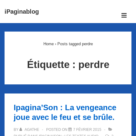
↓
iPaginablog
passer
ME
au
Main
contenu
Navigation
principal
Home
›
Posts tagged perdre
Étiquette :
perdre
Ipagina’Son : La vengeance
joue avec le feu et se brûle.
BY
AGATHE
POSTED ON
7 FÉVRIER 2015