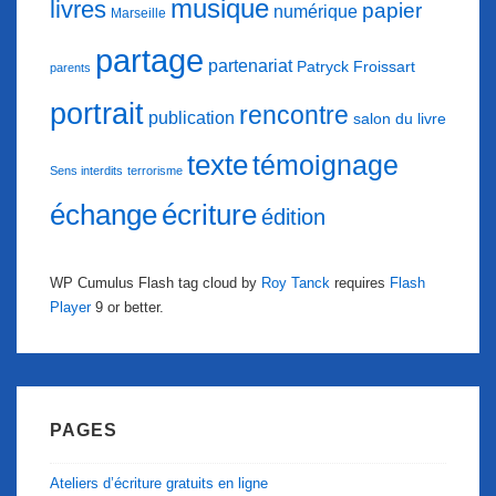
musique
livres
papier
numérique
Marseille
partage
partenariat
Patryck Froissart
parents
portrait
rencontre
publication
salon du livre
texte
témoignage
Sens interdits
terrorisme
échange
écriture
édition
WP Cumulus Flash tag cloud by
Roy Tanck
requires
Flash
Player
9 or better.
PAGES
Ateliers d’écriture gratuits en ligne