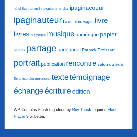
ipaginacoeur
interdits
hôtel
illustratrice
innovation
ipaginauteur
livre
La dernière vague
musique
livres
papier
numérique
Marseille
partage
partenariat
Patryck Froissart
parents
portrait
rencontre
publication
salon du livre
texte
témoignage
Sens interdits
terrorisme
échange
écriture
édition
WP Cumulus Flash tag cloud by
Roy Tanck
requires
Flash
Player
9 or better.