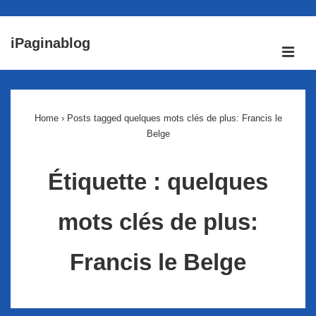
↓
iPaginablog
passer
ME
au
Main
contenu
Navigation
principal
Home
›
Posts tagged quelques mots clés de plus: Francis le
Belge
Étiquette :
quelques
mots clés de plus:
Francis le Belge