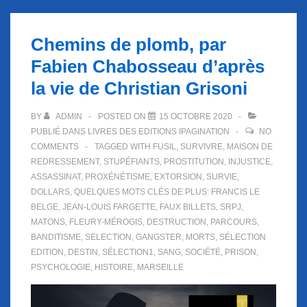
Chemins de plomb, par
Fabien Chabosseau d’après
la vie de Christian Grisoni
BY
ADMIN
POSTED ON
15 OCTOBRE 2020
PUBLIÉ DANS
LIVRES DES EDITIONS IPAGINATION
NO
COMMENTS
TAGGED WITH
FUSIL
,
SURVIVRE
,
MAISON DE
REDRESSEMENT
,
STUPÉFIANTS
,
PROSTITUTION
,
INJUSTICE
,
ASSASSINAT
,
PROXÉNÉTISME
,
EXTORSION
,
SURVIE
,
DOLLARS
,
QUELQUES MOTS CLÉS DE PLUS: FRANCIS LE
BELGE
,
JEAN-LOUIS FARGETTE
,
FAUX BILLETS
,
SRPJ
,
MATONS
,
FLEURY-MÉROGIS
,
DESTRUCTION
,
PARCOURS
,
BANDITISME
,
SELECTION
,
GANGSTER
,
MORTS
,
SÉLECTION
EDITION
,
DESTIN
,
SÉLECTION1
,
SANG
,
SOCIÉTÉ
,
PRISON
,
PSYCHOLOGIE
,
HISTOIRE
,
MARSEILLE