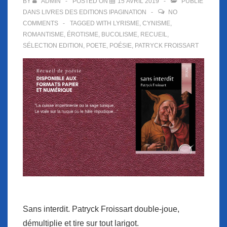
BY
ADMIN
POSTED ON
15 AVRIL 2019
PUBLIÉ
DANS
LIVRES DES EDITIONS IPAGINATION
NO
COMMENTS
TAGGED WITH
LYRISME
,
CYNISME
,
ROMANTISME
,
ÉROTISME
,
BUCOLISME
,
RECUEIL
,
SÉLECTION EDITION
,
POETE
,
POÉSIE
,
PATRYCK FROISSART
Sans interdit. Patryck Froissart double-joue,
démultiplie et tire sur tout larigot.