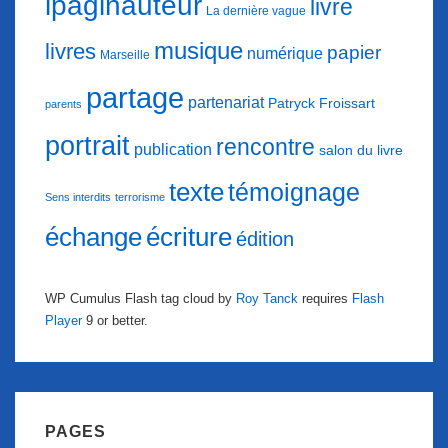
ipaginauteur
livre
La dernière vague
musique
livres
papier
numérique
Marseille
partage
partenariat
Patryck Froissart
parents
portrait
rencontre
publication
salon du livre
texte
témoignage
Sens interdits
terrorisme
échange
écriture
édition
WP Cumulus Flash tag cloud by
Roy Tanck
requires
Flash
Player
9 or better.
PAGES