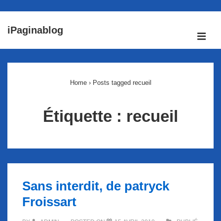
↓
iPaginablog
passer
ME
au
Main
contenu
Navigation
principal
Home
›
Posts tagged recueil
Étiquette :
recueil
Sans interdit, de patryck
Froissart