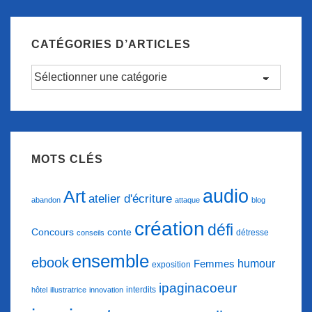
CATÉGORIES D’ARTICLES
Catégories
d’articles
MOTS CLÉS
audio
Art
atelier d'écriture
abandon
attaque
blog
création
défi
conte
Concours
détresse
conseils
ensemble
ebook
humour
Femmes
exposition
ipaginacoeur
interdits
hôtel
illustratrice
innovation