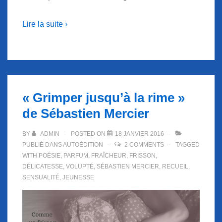
Lire la suite ›
« Grimper jusqu’à la rime »
de Sébastien Mercier
BY
ADMIN
POSTED ON
18 JANVIER 2016
PUBLIÉ DANS
AUTOÉDITION
2 COMMENTS
TAGGED
WITH
POÉSIE
,
PARFUM
,
FRAÎCHEUR
,
FRISSON
,
DÉLICATESSE
,
VOLUPTÉ
,
SÉBASTIEN MERCIER
,
RECUEIL
,
SENSUALITÉ
,
JEUNESSE