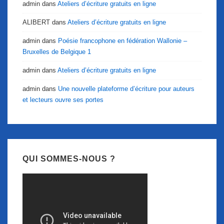
admin
dans
Ateliers d’écriture gratuits en ligne
ALIBERT
dans
Ateliers d’écriture gratuits en ligne
admin
dans
Poésie francophone en fédération Wallonie –
Bruxelles de Belgique 1
admin
dans
Ateliers d’écriture gratuits en ligne
admin
dans
Une nouvelle plateforme d’écriture pour auteurs
et lecteurs ouvre ses portes
QUI SOMMES-NOUS ?