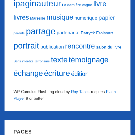
ipaginauteur
livre
La dernière vague
musique
livres
papier
numérique
Marseille
partage
partenariat
Patryck Froissart
parents
portrait
rencontre
publication
salon du livre
texte
témoignage
Sens interdits
terrorisme
échange
écriture
édition
WP Cumulus Flash tag cloud by
Roy Tanck
requires
Flash
Player
9 or better.
PAGES