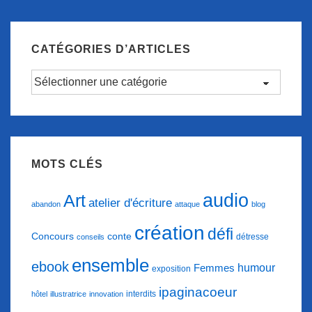
CATÉGORIES D’ARTICLES
Catégories
d’articles
MOTS CLÉS
audio
Art
atelier d'écriture
abandon
attaque
blog
création
défi
conte
Concours
détresse
conseils
ensemble
ebook
humour
Femmes
exposition
ipaginacoeur
interdits
hôtel
illustratrice
innovation