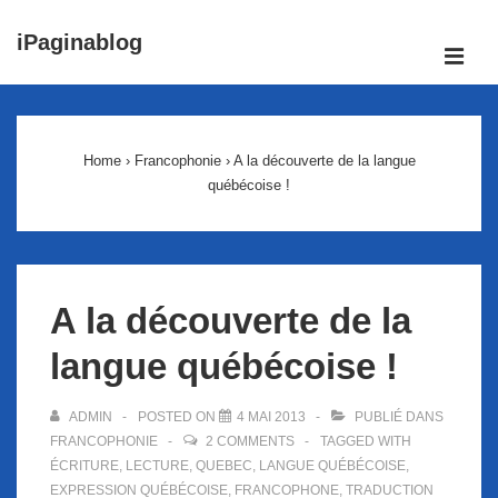
↓
iPaginablog
passer
ME
au
Main
contenu
Navigation
principal
Home
›
Francophonie
›
A la découverte de la langue
québécoise !
A la découverte de la
langue québécoise !
ADMIN
POSTED ON
4 MAI 2013
PUBLIÉ DANS
FRANCOPHONIE
2 COMMENTS
TAGGED WITH
ÉCRITURE
,
LECTURE
,
QUEBEC
,
LANGUE QUÉBÉCOISE
,
EXPRESSION QUÉBÉCOISE
,
FRANCOPHONE
,
TRADUCTION