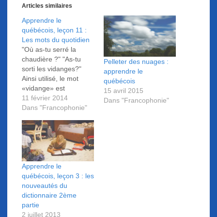
Articles similaires
Apprendre le
québécois, leçon 11 :
Les mots du quotidien
"Où as-tu serré la
chaudière ?" "As-tu
Pelleter des nuages :
sorti les vidanges?"
apprendre le
Ainsi utilisé, le mot
québécois
«vidange» est
15 avril 2015
synonyme de déchets,
11 février 2014
Dans "Francophonie"
ordures ou poubelles.
Dans "Francophonie"
Découvrir les mots du
quotidien en
québécois, c'est ce que
nous propose cet
article...
Apprendre le
québécois, leçon 3 : les
nouveautés du
dictionnaire 2ème
partie
2 juillet 2013