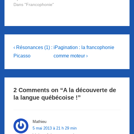
Dans "Francophonie"
Navigation
Previous
Next
‹ Résonances (1) :
iPagination : la francophonie
Post
Post
de
Picasso
comme moteur ›
is
is
l’article
2 Comments on “
A la découverte de
la langue québécoise !
”
Mathieu
5 mai 2013 à 21 h 29 min