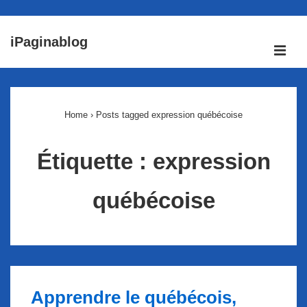
↓
iPaginablog
passer
ME
au
Main
contenu
Navigation
principal
Home
›
Posts tagged expression québécoise
Étiquette :
expression
québécoise
Apprendre le québécois,