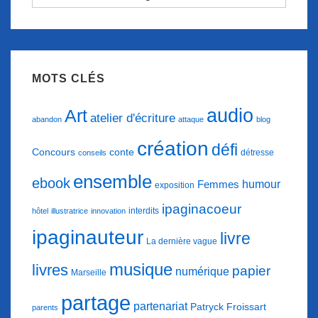
d’articles
MOTS CLÉS
audio
Art
atelier d'écriture
abandon
attaque
blog
création
défi
conte
Concours
détresse
conseils
ensemble
ebook
humour
Femmes
exposition
ipaginacoeur
interdits
hôtel
illustratrice
innovation
ipaginauteur
livre
La dernière vague
musique
livres
papier
numérique
Marseille
partage
partenariat
Patryck Froissart
parents