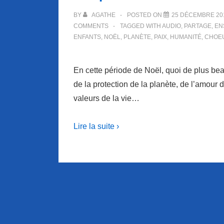
BY
AGATHE
POSTED ON
25 DÉCEMBRE 20
COMMENTS
TAGGED WITH
AUDIO
,
PARTAGE
,
EN
ENFANTS
,
NOËL
,
PLANÈTE
,
PAIX
,
HUMANITÉ
,
CHOE
En cette période de Noël, quoi de plus be
de la protection de la planète, de l’amour 
valeurs de la vie…
Lire la suite ›