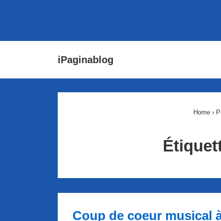
↓
Main
iPaginablog
passer
Navigat
au
contenu
principal
Home
›
P
Étiquet
Coup de coeur musical à 