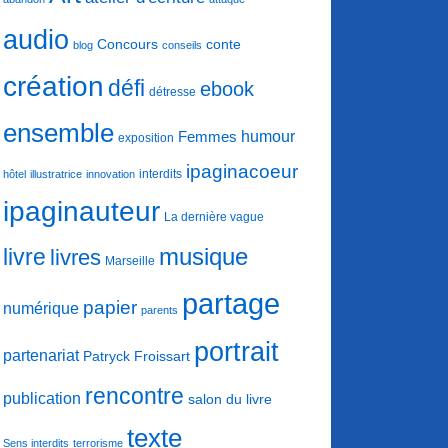
audio
conte
Concours
blog
conseils
création
défi
ebook
détresse
ensemble
humour
Femmes
exposition
ipaginacoeur
interdits
hôtel
illustratrice
innovation
ipaginauteur
La dernière vague
musique
livre
livres
Marseille
partage
papier
numérique
parents
portrait
partenariat
Patryck Froissart
rencontre
publication
salon du livre
texte
Sens interdits
terrorisme