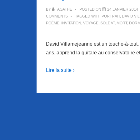
BY
AGATHE
POSTED ON
24 JANVIER 2014
COMMENTS
TAGGED WITH
PORTRAIT
,
DAVID V
POÈME
,
INVITATION
,
VOYAGE
,
SOLDAT
,
MORT
,
DOR
David Villamejeanne est un touche-à-tout,
ans, apprend la guitare au conservatoire et
Lire la suite ›