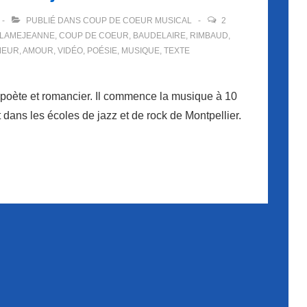
PUBLIÉ DANS
COUP DE COEUR MUSICAL
2
ILLAMEJEANNE
,
COUP DE COEUR
,
BAUDELAIRE
,
RIMBAUD
,
MEUR
,
AMOUR
,
VIDÉO
,
POÉSIE
,
MUSIQUE
,
TEXTE
 poète et romancier. Il commence la musique à 10
 dans les écoles de jazz et de rock de Montpellier.