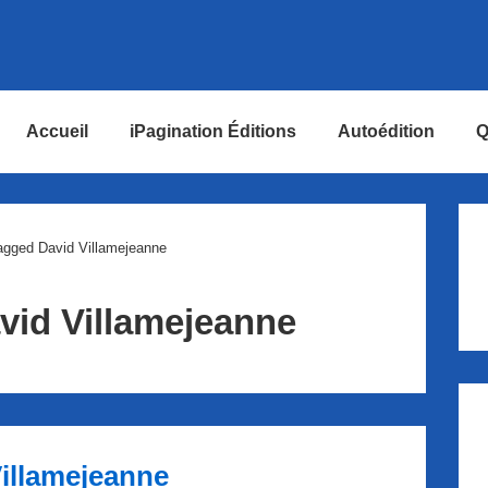
Accueil
iPagination Éditions
Autoédition
Q
ion
agged David Villamejeanne
vid Villamejeanne
illamejeanne