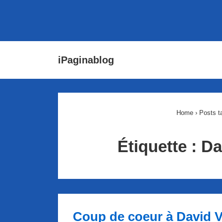
↓
Main
iPaginablog
passer
Navigat
au
contenu
principal
Home
›
Posts t
Étiquette :
Da
Coup de coeur à David V