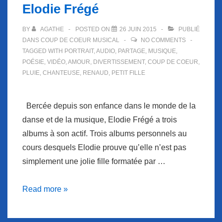
Elodie Frégé
BY
AGATHE
POSTED ON
26 JUIN 2015
PUBLIÉ
DANS
COUP DE COEUR MUSICAL
NO COMMENTS
TAGGED WITH
PORTRAIT
,
AUDIO
,
PARTAGE
,
MUSIQUE
,
POÉSIE
,
VIDÉO
,
AMOUR
,
DIVERTISSEMENT
,
COUP DE COEUR
,
PLUIE
,
CHANTEUSE
,
RENAUD
,
PETIT FILLE
Bercée depuis son enfance dans le monde de la
danse et de la musique, Elodie Frégé a trois
albums à son actif. Trois albums personnels au
cours desquels Elodie prouve qu’elle n’est pas
simplement une jolie fille formatée par …
Coup
Read more »
de
coeur