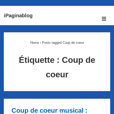
↓
iPaginablog
passer
ME
au
Main
contenu
Navigation
principal
Home
›
Posts tagged Coup de coeur
Étiquette :
Coup de
coeur
Coup de coeur musical :