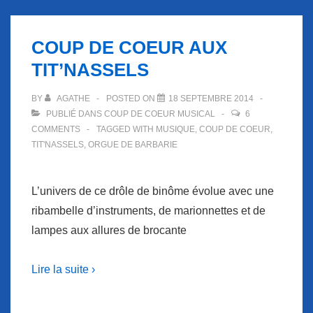
musical
:
COUP DE COEUR AUX
Elodie
TIT’NASSELS
Frégé
BY
AGATHE
POSTED ON
18 SEPTEMBRE 2014
PUBLIÉ DANS
COUP DE COEUR MUSICAL
6
COMMENTS
TAGGED WITH
MUSIQUE
,
COUP DE COEUR
,
TIT'NASSELS
,
ORGUE DE BARBARIE
L’univers de ce drôle de binôme évolue avec une
ribambelle d’instruments, de marionnettes et de
lampes aux allures de brocante
Lire la suite ›