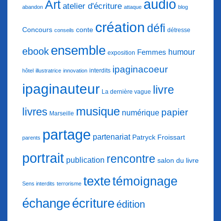
audio
Art
atelier d'écriture
abandon
attaque
blog
création
défi
conte
Concours
détresse
conseils
ensemble
ebook
humour
Femmes
exposition
ipaginacoeur
interdits
hôtel
illustratrice
innovation
ipaginauteur
livre
La dernière vague
musique
livres
papier
numérique
Marseille
partage
partenariat
Patryck Froissart
parents
portrait
rencontre
publication
salon du livre
texte
témoignage
Sens interdits
terrorisme
échange
écriture
édition