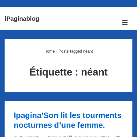
↓
iPaginablog
passer
ME
au
Main
contenu
Navigation
principal
Home
›
Posts tagged néant
Étiquette :
néant
Ipagina’Son lit les tourments
nocturnes d’une femme.