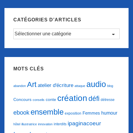
CATÉGORIES D’ARTICLES
Catégories
d’articles
MOTS CLÉS
audio
Art
atelier d'écriture
abandon
attaque
blog
création
défi
conte
Concours
détresse
conseils
ensemble
ebook
humour
Femmes
exposition
ipaginacoeur
interdits
hôtel
illustratrice
innovation