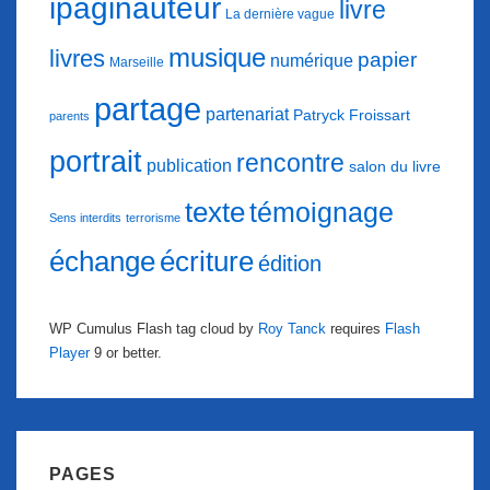
ipaginauteur
livre
La dernière vague
musique
livres
papier
numérique
Marseille
partage
partenariat
Patryck Froissart
parents
portrait
rencontre
publication
salon du livre
texte
témoignage
Sens interdits
terrorisme
échange
écriture
édition
WP Cumulus Flash tag cloud by
Roy Tanck
requires
Flash
Player
9 or better.
PAGES