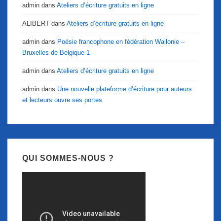
admin
dans
Ateliers d’écriture gratuits en ligne
ALIBERT
dans
Ateliers d’écriture gratuits en ligne
admin
dans
Poésie francophone en fédération Wallonie –
Bruxelles de Belgique 1
admin
dans
Ateliers d’écriture gratuits en ligne
admin
dans
Une nouvelle plateforme d’écriture pour auteurs
et lecteurs ouvre ses portes
QUI SOMMES-NOUS ?