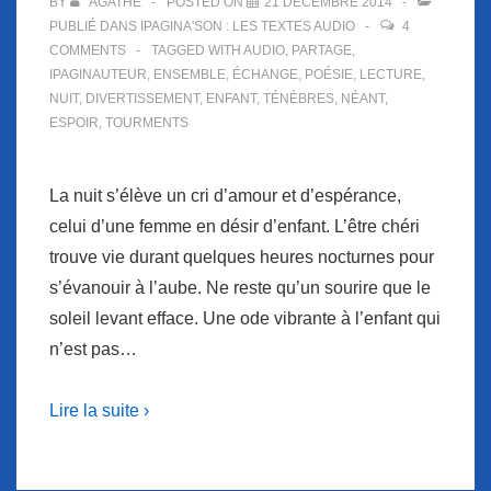
BY
AGATHE
POSTED ON
21 DÉCEMBRE 2014
PUBLIÉ DANS
IPAGINA'SON : LES TEXTES AUDIO
4
COMMENTS
TAGGED WITH
AUDIO
,
PARTAGE
,
IPAGINAUTEUR
,
ENSEMBLE
,
ÉCHANGE
,
POÉSIE
,
LECTURE
,
NUIT
,
DIVERTISSEMENT
,
ENFANT
,
TÉNÈBRES
,
NÉANT
,
ESPOIR
,
TOURMENTS
La nuit s’élève un cri d’amour et d’espérance,
celui d’une femme en désir d’enfant. L’être chéri
trouve vie durant quelques heures nocturnes pour
s’évanouir à l’aube. Ne reste qu’un sourire que le
soleil levant efface. Une ode vibrante à l’enfant qui
n’est pas…
Lire la suite ›