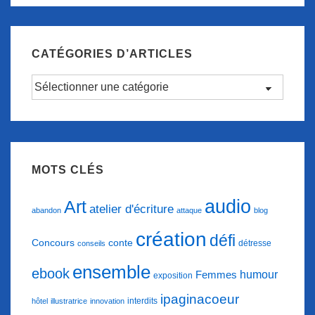
CATÉGORIES D’ARTICLES
Catégories
d’articles
MOTS CLÉS
audio
Art
atelier d'écriture
abandon
attaque
blog
création
défi
conte
Concours
détresse
conseils
ensemble
ebook
humour
Femmes
exposition
ipaginacoeur
interdits
hôtel
illustratrice
innovation