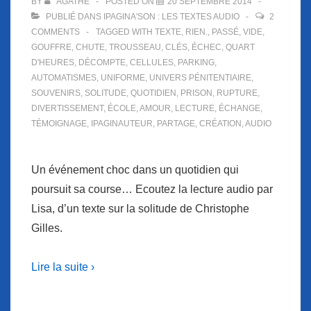
BY
AGATHE
POSTED ON
20 SEPTEMBRE 2014
PUBLIÉ DANS
IPAGINA'SON : LES TEXTES AUDIO
2
COMMENTS
TAGGED WITH
TEXTE
,
RIEN.
,
PASSÉ
,
VIDE
,
GOUFFRE
,
CHUTE
,
TROUSSEAU
,
CLÉS
,
ÉCHEC
,
QUART
D'HEURES
,
DÉCOMPTE
,
CELLULES
,
PARKING
,
AUTOMATISMES
,
UNIFORME
,
UNIVERS PÉNITENTIAIRE
,
SOUVENIRS
,
SOLITUDE
,
QUOTIDIEN
,
PRISON
,
RUPTURE
,
DIVERTISSEMENT
,
ÉCOLE
,
AMOUR
,
LECTURE
,
ÉCHANGE
,
TÉMOIGNAGE
,
IPAGINAUTEUR
,
PARTAGE
,
CRÉATION
,
AUDIO
Un événement choc dans un quotidien qui
poursuit sa course… Ecoutez la lecture audio par
Lisa, d’un texte sur la solitude de Christophe
Gilles.
Lire la suite ›