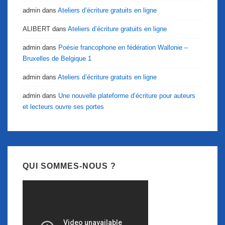
admin
dans
Ateliers d’écriture gratuits en ligne
ALIBERT
dans
Ateliers d’écriture gratuits en ligne
admin
dans
Poésie francophone en fédération Wallonie –
Bruxelles de Belgique 1
admin
dans
Ateliers d’écriture gratuits en ligne
admin
dans
Une nouvelle plateforme d’écriture pour auteurs
et lecteurs ouvre ses portes
QUI SOMMES-NOUS ?