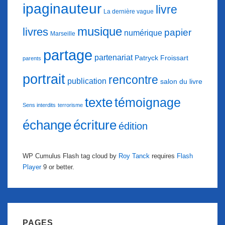
ipaginauteur
livre
La dernière vague
musique
livres
papier
numérique
Marseille
partage
partenariat
Patryck Froissart
parents
portrait
rencontre
publication
salon du livre
texte
témoignage
Sens interdits
terrorisme
échange
écriture
édition
WP Cumulus Flash tag cloud by
Roy Tanck
requires
Flash
Player
9 or better.
PAGES