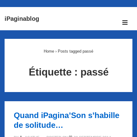
↓
iPaginablog
passer
ME
au
Main
contenu
Navigation
principal
Home
›
Posts tagged passé
Étiquette :
passé
Quand iPagina’Son s’habille
de solitude…