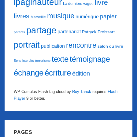
ipaginauteur
livre
La dernière vague
musique
livres
papier
numérique
Marseille
partage
partenariat
Patryck Froissart
parents
portrait
rencontre
publication
salon du livre
texte
témoignage
Sens interdits
terrorisme
échange
écriture
édition
WP Cumulus Flash tag cloud by
Roy Tanck
requires
Flash
Player
9 or better.
PAGES