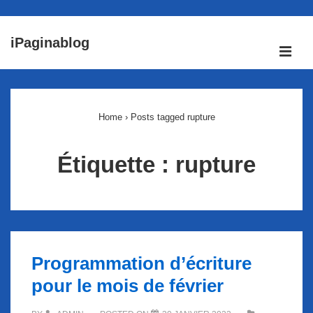
↓
iPaginablog
passer
ME
au
Main
contenu
Navigation
principal
Home
›
Posts tagged rupture
Étiquette :
rupture
Programmation d’écriture
pour le mois de février