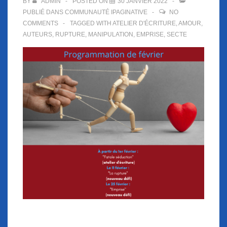
BY
ADMIN
POSTED ON
30 JANVIER 2022
PUBLIÉ DANS
COMMUNAUTÉ IPAGINATIVE
NO
COMMENTS
TAGGED WITH
ATELIER D'ÉCRITURE
,
AMOUR
,
AUTEURS
,
RUPTURE
,
MANIPULATION
,
EMPRISE
,
SECTE