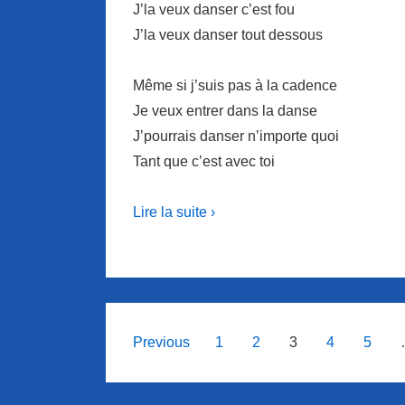
J’la veux danser c’est fou
J’la veux danser tout dessous
Même si j’suis pas à la cadence
Je veux entrer dans la danse
J’pourrais danser n’importe quoi
Tant que c’est avec toi
Lire la suite ›
Navigation
Previous
1
2
3
4
5
des
articles