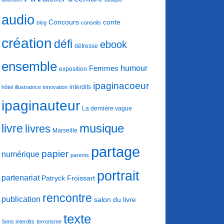
audio
conte
Concours
blog
conseils
création
défi
ebook
détresse
ensemble
humour
Femmes
exposition
ipaginacoeur
interdits
hôtel
illustratrice
innovation
ipaginauteur
La dernière vague
musique
livre
livres
Marseille
partage
papier
numérique
parents
portrait
partenariat
Patryck Froissart
rencontre
publication
salon du livre
texte
Sens interdits
terrorisme