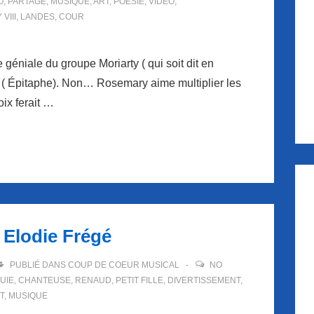
O
,
PARTAGE
,
MUSIQUE
,
ART
,
POÉSIE
,
VIDÉO
,
VIII
,
LANDES
,
COUR
 géniale du groupe Moriarty ( qui soit dit en
s ( Épitaphe). Non… Rosemary aime multiplier les
oix ferait …
 Elodie Frégé
PUBLIÉ DANS
COUP DE COEUR MUSICAL
NO
UIE
,
CHANTEUSE
,
RENAUD
,
PETIT FILLE
,
DIVERTISSEMENT
,
T
,
MUSIQUE