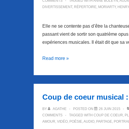
COMMENTS
TAGGED WITH
ANNE BOLEYN
,
AUDI
DIVERTISSEMENT
,
RÉPERTOIRE
,
MORIARTY
,
HENRY 
Elle ne se contente pas d’être la chanteuse
passant vient de sortir son quatrième opu
expériences musicales. Il était dit que sa v
Coup
Read more »
de
coeur
musical
:
Coup de coeur musical :
Rosemary
Standley
BY
AGATHE
POSTED ON
26 JUIN 2015
COMMENTS
TAGGED WITH
COUP DE COEUR
,
PL
AMOUR
,
VIDÉO
,
POÉSIE
,
AUDIO
,
PARTAGE
,
PORTRAI