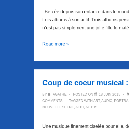
Bercée depuis son enfance dans le monde 
trois albums à son actif. Trois albums per
n’est pas simplement une jolie fille format
Coup
Read more »
de
coeur
musical
:
Coup de coeur musical :
Elodie
Frégé
BY
AGATHE
POSTED ON
18 JUIN 2015
COMMENTS
TAGGED WITH
ART
,
AUDIO
,
PORTRAI
NOUVELLE SCÈNE
,
ALTO
,
ACTUS
Une musique finement ciselée pour elle, d