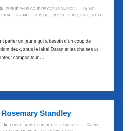
PUBLIÉ DANS
COUP DE COEUR MUSICAL
NO
RTRAIT
,
ENSEMBLE
,
MUSIQUE
,
POÉSIE
,
VIDÉO
,
HALL
,
HOTLEL
,
t parler un jeune qui a besoin d’un coup de
ont deux, sous le label Daran et les chaises »),
hanteur compositeur …
: Rosemary Standley
PUBLIÉ DANS
COUP DE COEUR MUSICAL
NO