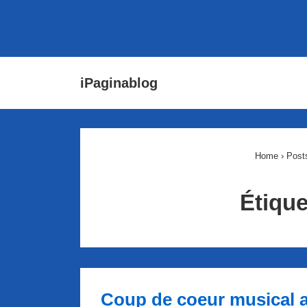
↓
Main
iPaginablog
passer
Navigat
au
contenu
principal
Home
›
Post
Étique
Coup de coeur musical 