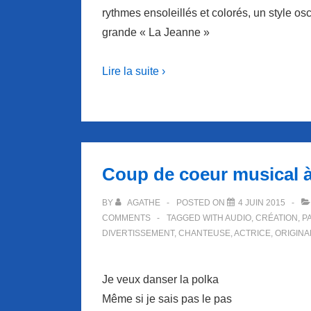
rythmes ensoleillés et colorés, un style osci
grande « La Jeanne »
Lire la suite ›
Coup de coeur musical 
BY
AGATHE
POSTED ON
4 JUIN 2015
COMMENTS
TAGGED WITH
AUDIO
,
CRÉATION
,
P
DIVERTISSEMENT
,
CHANTEUSE
,
ACTRICE
,
ORIGINA
Je veux danser la polka
Même si je sais pas le pas