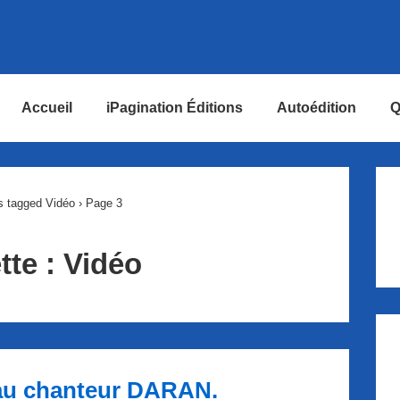
Accueil
iPagination Éditions
Autoédition
Q
ion
s tagged Vidéo
›
Page 3
tte :
Vidéo
au chanteur DARAN.