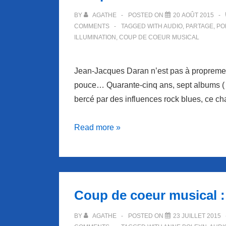
BY
AGATHE
POSTED ON
20 AOÛT 2015
COMMENTS
TAGGED WITH
AUDIO
,
PARTAGE
,
PO
ILLUMINATION
,
COUP DE COEUR MUSICAL
Jean-Jacques Daran n’est pas à propremen
pouce… Quarante-cinq ans, sept albums ( d
bercé par des influences rock blues, ce c
Coup
Read more »
de
coeur
musical
au
Coup de coeur musical 
chanteur
DARAN.
BY
AGATHE
POSTED ON
23 JUILLET 2015