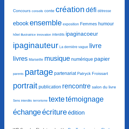
création
défi
conte
Concours
détresse
conseils
ensemble
ebook
humour
Femmes
exposition
ipaginacoeur
interdits
hôtel
illustratrice
innovation
ipaginauteur
livre
La dernière vague
musique
livres
papier
numérique
Marseille
partage
partenariat
Patryck Froissart
parents
portrait
rencontre
publication
salon du livre
texte
témoignage
Sens interdits
terrorisme
échange
écriture
édition