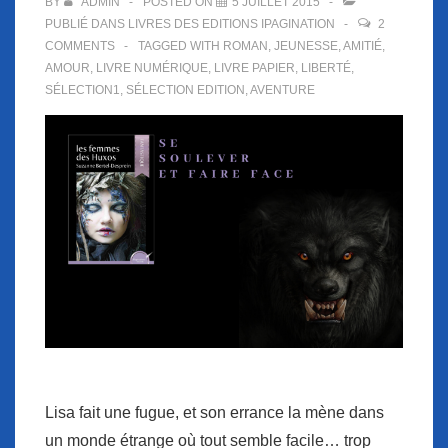
BY
ADMIN
POSTED ON
5 JUILLET 2015
PUBLIÉ DANS
LIVRES DES EDITIONS IPAGINATION
2
COMMENTS
TAGGED WITH
ROMAN
,
JEUNESSE
,
AMITIÉ
,
AMOUR
,
LIVRE NUMÉRIQUE
,
LIVRE PAPIER
,
LIBERTÉ
,
SÉLECTION1
,
SÉLECTION EDITION
,
AVENTURE
Lisa fait une fugue, et son errance la mène dans
un monde étrange où tout semble facile… trop