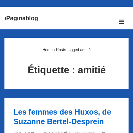
↓
iPaginablog
passer
ME
au
Main
contenu
Navigation
principal
Home
›
Posts tagged amitié
Étiquette :
amitié
Les femmes des Huxos, de
Suzanne Bertel-Desprein